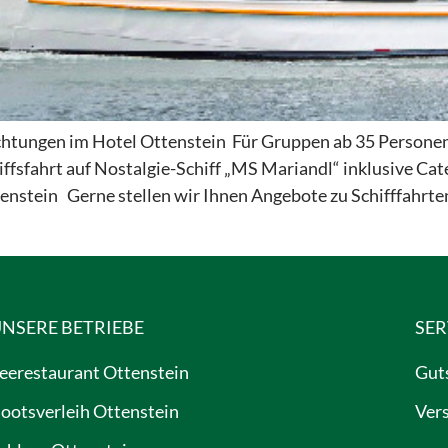
ungen im Hotel Ottenstein Für Gruppen ab 35 Personen o
hiffsfahrt auf Nostalgie-Schiff „MS Mariandl“ inklusive 
nstein Gerne stellen wir Ihnen Angebote zu Schifffahrt
NSERE BETRIEBE
SER
eerestaurant Ottenstein
Gut
ootsverleih Ottenstein
Ver