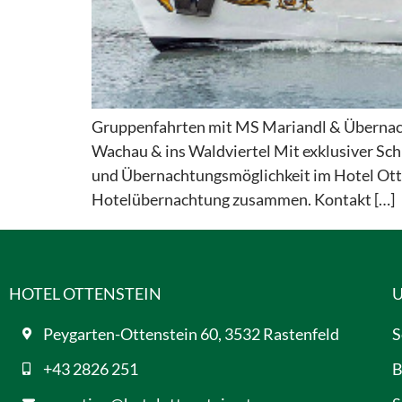
Gruppenfahrten mit MS Mariandl & Übernacht
Wachau & ins Waldviertel Mit exklusiver Sc
und Übernachtungsmöglichkeit im Hotel Otte
Hotelübernachtung zusammen. Kontakt […]
HOTEL OTTENSTEIN
U
Peygarten-Ottenstein 60, 3532 Rastenfeld
S
+43 2826 251
B