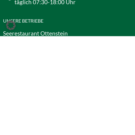
täglich 07:30-18:00 Uhr
UNSERE BETRIEBE
Seerestaurant Ottenstein
Bootsverleih Ottenstein
Schloss Ottenstein
MS Mariandl
SERVICES
Gutscheine
Versicherung
Lage und Kontakt
Unsere Betriebe