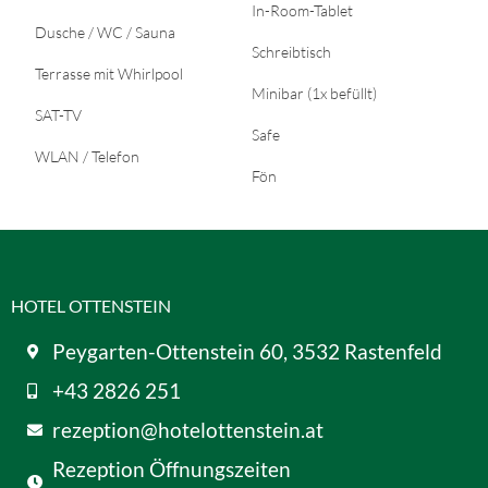
In-Room-Tablet
Dusche / WC / Sauna
Schreibtisch
Terrasse mit Whirlpool
Minibar (1x befüllt)
SAT-TV
Safe
WLAN / Telefon
Fön
HOTEL OTTENSTEIN
Peygarten-Ottenstein 60, 3532 Rastenfeld
+43 2826 251
rezeption@hotelottenstein.at
Rezeption Öffnungszeiten